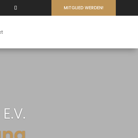
MITGLIED WERDEN!
kt
E.V.
ang