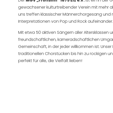
Der
MGV „Frohsinn“ 1875 Elz e.V.
ist ein in der
gewachsener kulturtreibender Verein mit mehr al
uns treffen klassischer Männerchorgesang und
Interpretationen von Pop und Rock aufeinander.
Mit etwa 50 aktiven Sängern aller Altersklassen 
freundschaftlichen, kameradschaftlichen Umgan
Gemeinschaft, in der jeder willkommen ist. Unser 
traditionellen Chorstücken bis hin zu rockigen 
perfekt für alle, die Vielfalt lieben!