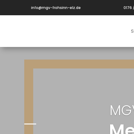
info@mgv-frohsinn-elz.de
0176 
S
MGV
Me