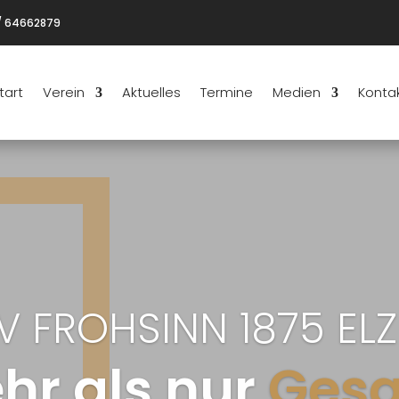
/ 64662879
tart
Verein
Aktuelles
Termine
Medien
Konta
 FROHSINN 1875 ELZ 
hr als nur
Ges