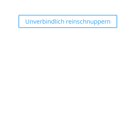
Singendes Mitglied werden!
Jeder ist herzlich willkommen
Unverbindlich reinschnuppern