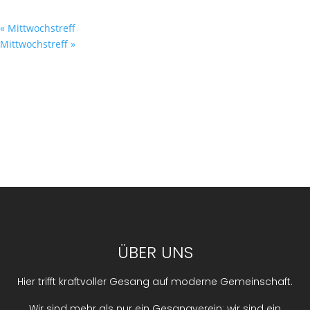
15 November • 14:00
«
Mittwochstreff
Mittwochstreff
»
ÜBER UNS
Hier trifft kraftvoller Gesang auf moderne Gemeinschaft.
Wir sind mehr als nur ein Gesangverein; wir sind ein