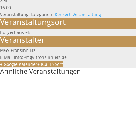
Zeit:
16:00
Veranstaltungskategorien:
Konzert
,
Veranstaltung
Veranstaltungsort
Bürgerhaus elz
Veranstalter
MGV Frohsinn Elz
E-Mail
info@mgv-frohsinn-elz.de
+ Google Kalender
+ iCal Export
Ähnliche Veranstaltungen
Mittwochstreff
19 August • 15:00
Mittwochstreff
21 Oktober • 15:00
Singen zum Volkstrauertag